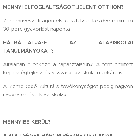
MENNYI ELFOGLALTSÁGOT JELENT OTTHON?
Zeneművészeti ágon első osztálytól kezdve minimum
30 perc gyakorlást naponta.
HÁTRÁLTATJA-E AZ ALAPISKOLAI
TANULMÁNYOKAT?
Általában ellenkező a tapasztalatunk. A fent említett
képességfejlesztés visszahat az iskolai munkára is.
A kiemelkedő kulturális tevékenységet pedig nagyon
nagyra értékelik az iskolák.
MENNYIBE KERÜL?
A KÖLTSÉGEK HÁROM RÉSZRE OSZLANAK