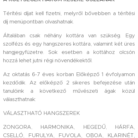
Térítési díjat kell fizetni, melyről bővebben a térítési
díj menüpontban olvashatnak.
Általában csak néhány kottára van szükség. Egy
szolfézs és egy hangszeres kottára, valamint két üres
hangjegyfüzetre. Sok esetben a kottához olcsón
hozzá lehet jutni régi növendékektől.
Az oktatás 6-7 éves korban Előképző 1 évfolyamon
kezdődik. Az előképző 2 sikeres befejezése után
tanulóink a következő művészeti ágak közül
választhatnak:
VÁLASZTHATÓ HANGSZEREK
ZONGORA, HARMONIKA, HEGEDŰ, HÁRFA,
CSELLÓ, FURULYA, FUVOLA, OBOA, KLARINÉT,