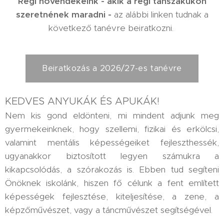
Régi
növendékeink - akik a régi tanszakukon
szeretnének maradni -
az alábbi linken tudnak a
következő tanévre beiratkozni.
Beiratkozás a 2026/27-es tanévre
KEDVES ANYUKÁK ÉS APUKÁK!
Nem kis gond eldönteni, mi mindent adjunk meg
gyermekeinknek, hogy szellemi, fizikai és erkölcsi,
valamint mentális képességeiket fejleszthessék,
ugyanakkor biztosított legyen számukra a
kikapcsolódás, a szórakozás is. Ebben tud segíteni
Önöknek iskolánk, hiszen fő célunk a fent említett
képességek fejlesztése, kiteljesítése, a zene, a
képzőművészet, vagy a táncművészet segítségével.