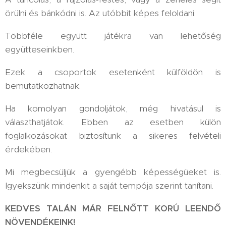
örülni és bánkódni is. Az utóbbit képes feloldani.
Többféle együtt játékra van lehetőség
együtteseinkben.
Ezek a csoportok esetenként külföldön is
bemutatkozhatnak.
Ha komolyan gondoljátok, még hivatásul is
választhatjátok. Ebben az esetben külön
foglalkozásokat biztosítunk a sikeres felvételi
érdekében.
Mi megbecsüljük a gyengébb képességüeket is.
Igyekszünk mindenkit a saját tempója szerint tanítani.
KEDVES TALÁN MÁR FELNŐTT KORÚ LEENDŐ
NÖVENDÉKEINK!