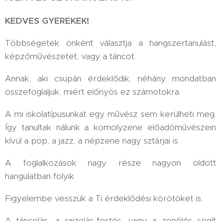
KEDVES GYEREKEK!
Többségetek önként választja a hangszertanulást,
képzőművészetet, vagy a táncot.
Annak, aki csupán érdeklődik, néhány mondatban
összefoglaljuk, miért előnyös ez számotokra.
A mi iskolatípusunkat egy művész sem kerülheti meg.
Így tanultak nálunk a komolyzene előadóművészein
kívül a pop, a jazz, a népzene nagy sztárjai is.
A foglalkozások nagy része nagyon oldott
hangulatban folyik.
Figyelembe vesszük a Ti érdeklődési körötöket is.
A táncolás, a rajzolás-festés, vagy a zenélés segít