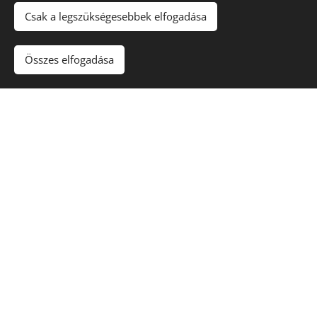
Csak a legszükségesebbek elfogadása
Minden évben szervezünk tematikus komolyzenei,
népzenei és jazz koncerteket, hogy a növendékek, a
Összes elfogadása
szülők, a hallgatóság egységében ismerje meg a
zeneművészet egy-egy nagyobb átfogó részét.
Iskolánk három országos rendezvény szervezője.
2016-ban már tizenyolcadik alkalommal került
megrendezésre az Országos Tekerős Találkozó,
2016-ban rendeztük meg a VI. Országos Zeneiskolai
Szaxofonos Versenyt és iskolánk ad helyet a három
évente megrendezett Jeney Zoltán Országos
Fuvolaverseny Nógrád - Fejér és Pest megye
válogatójának.