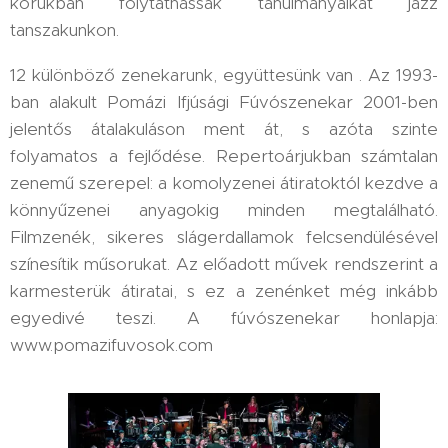
korukban folytathassák tanulmányaikat jazz
tanszakunkon.
12 különböző zenekarunk, együttesünk van . Az 1993-
ban alakult Pomázi Ifjúsági Fúvószenekar 2001-ben
jelentős átalakuláson ment át, s azóta szinte
folyamatos a fejlődése. Repertoárjukban számtalan
zenemű szerepel: a komolyzenei átiratoktól kezdve a
könnyűzenei anyagokig minden megtalálható.
Filmzenék, sikeres slágerdallamok felcsendülésével
színesítik műsorukat. Az előadott művek rendszerint a
karmesterük átiratai, s ez a zenénket még inkább
egyedivé teszi. A fúvószenekar honlapja:
www.pomazifuvosok.com