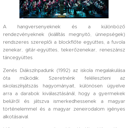
A hangversenyeknek és a különböző
rendezvényeknek (kiállítás megnyitó, ünnepségek)
rendszeres szereplői a blockflőte együttes, a fuvola
zenekar, gitár-együttes, tekerőzenekar, reneszánsz
táncegyüttes.
Zenés Diákszínpadunk (1992) az iskola megalakulása
óta működik. Szeretnénk feléleszteni az
iskolaszínjátszás hagyományait, különösen ügyelve
arra a darabok kiválasztásánál, hogy a gyermekek
belülről és játszva ismerkedhessenek a magyar
történelemmel és a magyar zeneirodalom igényes
alkotásaival.