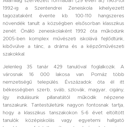
Államilag szervezett formában (29 éven át) 1963-tól
1992-ig a Szentendrei Zeneiskola kihelyezett
tagozataként évente kb. 100-110 hangszeres
növendék tanult a községben elsősorban klasszikus
zenét. Önálló zeneiskolaként 1992 óta működünk
2005-ben komplex művészeti iskolává fejlődtünk,
kibővülve a tánc, a dráma és a képzőművészeti
szakokkal.
Jelenleg 35 tanár 429 tanulóval foglalkozik. A
városnak 16 000 lakosa van. Pomáz több
nemzetiségű település. Évszázadok óta él itt
békességben szerb, sváb, szlovák, magyar, cigány,
így indulásunk pillanatától működik népzene
tanszakunk. Tantestületünk nagyon fontosnak tartja,
hogy a klasszikus tanszakokon 5-6 évet eltöltött
tanulók középiskolás vagy egyetemi hallgató