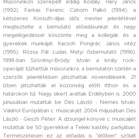
Műsorunkon szerepelt eddig Kodály: Háry János
(1992), Farkas Ferenc: Csínom Palkó (1994), a
kétszeres Kossuth-díjas idős mester jelenlétével
megtisztelte a bemutató előadásunkat és nagy
megelégedéssel köszönte meg a kollegák és a
gyerekek munkáját. Kacsoh Pongrác: János vitéz
(1995), Rózsa Pál: Ludas Matyi ősbemutató (1996).
1998-ban Szörényi-Bródy: István a király rock-
operáját tűzhettük műsorunkra, a bemutatón szintén a
szerzők jelenlétében játszhattak növendékeink. 21
ízben játszhatták el közönség előtt itthon és a
határokon túl. Nagy sikert arattak Erdélyben is. 2000
júniusában mutattuk be Dés László - Nemes István:
Valahol Európában c. musical-jét. 2004 májusában Dés
László - Geszti Péter: A dzsungel könyve c. musicaljét
mutattuk be 50 gyerekkel a Teleki kastély parkjában.
Természetesen ez az előadás is "élőben" szólalt