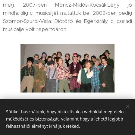
meg. 2007-ben Móricz-Miklós-Kocsák:Légy jó
mindhalálig c. musicaljét mutattuk be, 2009-ben pedig
Szomor-Szurdi-Valla: Diótörő és Egérkirály c. családi
musicalje volt repertoáron.
A gyermekszínjátszásnak köszönhetően születtek
meg iskolánk kórusai, a Kicsinyek Kórusa és a
Sütiket használunk, hogy biztosítsuk a weboldal megfelelő
Zeneiskola Vegyeskara. Közreműködésükkel
működését és biztonságát, valamint hogy a lehető legjobb
hagyományt teremtettünk az Adventi időszakban a
felhasználói élményt kínáljuk Neked.
Pomázi Kórusok Találkozójával.