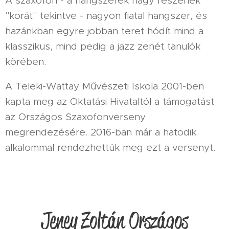
A szaxofon - a hangszerek nagy részének
"korát" tekintve - nagyon fiatal hangszer, és
hazánkban egyre jobban teret hódít mind a
klasszikus, mind pedig a jazz zenét tanulók
körében.
A Teleki-Wattay Művészeti Iskola 2001-ben
kapta meg az Oktatási Hivataltól a támogatást
az Országos Szaxofonverseny
megrendezésére. 2016-ban már a hatodik
alkalommal rendezhettük meg ezt a versenyt.
Jeney Zoltán Országos