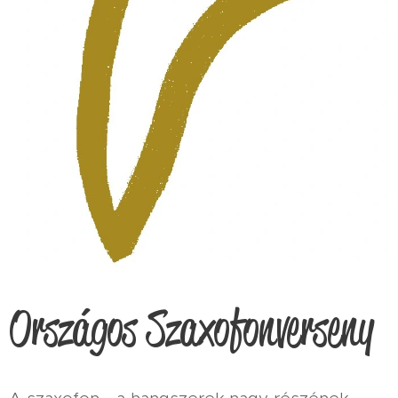
Országos Szaxofonverseny