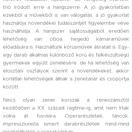
trió íródott erre a hangszerre. A jó gyakorlatban
ezekből a művekből is van válogatás, a jó gyakorlat
használója növendékei tudásszintjét figyelembe véve
használhatja. A hangszer sajátosságaiból eredően
lehetőség van oboa, hegedű kamaraművek
előadására is. Használtunk kórusművek átiratait is. Egy-
egy darab alkalmas különböző korú és felkészültségű
gyermekek együtt zenélésére, de ha lehetőség van
elosztani osztályok szerint a növendékeket, akkor
korlátlan lehetőségek állnak a zenetanár és csoportja
között.
Nincs olyan zenei korszak a reneszánsztól
kezdődően a XX. századi ragtime-ig, amit nem írtak
volna át fuvolára. Operarészletek, táncok,
impresszionista ismert darabrészletek mind-mind
megtalálhatók a repertoárban.