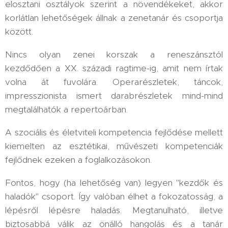
elosztani osztályok szerint a növendékeket, akkor
korlátlan lehetőségek állnak a zenetanár és csoportja
között.
Nincs olyan zenei korszak a reneszánsztól
kezdődően a XX. századi ragtime-ig, amit nem írtak
volna át fuvolára. Operarészletek, táncok,
impresszionista ismert darabrészletek mind-mind
megtalálhatók a repertoárban.
A szociális és életviteli kompetencia fejlődése mellett
kiemelten az esztétikai, művészeti kompetenciák
fejlődnek ezeken a foglalkozásokon.
Fontos, hogy (ha lehetőség van) legyen "kezdők és
haladók" csoport. Így valóban élhet a fokozatosság, a
lépésről lépésre haladás. Megtanulható, illetve
biztosabbá válik az önálló hangolás és a tanár