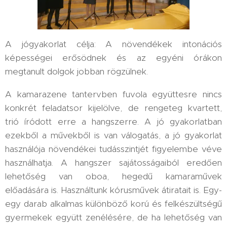
A jógyakorlat célja: A növendékek intonációs
képességei erősödnek és az egyéni órákon
megtanult dolgok jobban rögzülnek.
A kamarazene tantervben fuvola együttesre nincs
konkrét feladatsor kijelölve, de rengeteg kvartett,
trió íródott erre a hangszerre. A jó gyakorlatban
ezekből a művekből is van válogatás, a jó gyakorlat
használója növendékei tudásszintjét figyelembe véve
használhatja. A hangszer sajátosságaiból eredően
lehetőség van oboa, hegedű kamaraművek
előadására is. Használtunk kórusművek átiratait is. Egy-
egy darab alkalmas különböző korú és felkészültségű
gyermekek együtt zenélésére, de ha lehetőség van