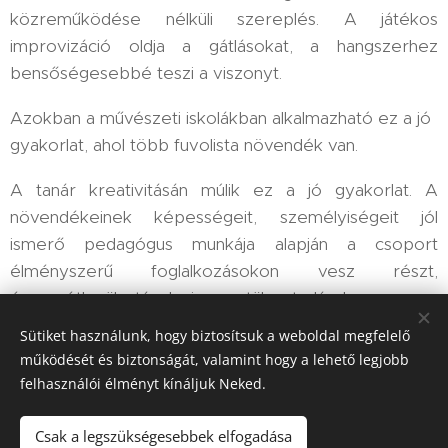
közreműködése nélküli szereplés. A játékos
improvizáció oldja a gátlásokat, a hangszerhez
bensőségesebbé teszi a viszonyt.
Azokban a művészeti iskolákban alkalmazható ez a jó
gyakorlat, ahol több fuvolista növendék van.
A tanár kreativitásán múlik ez a jó gyakorlat. A
növendékeinek képességeit, személyiségeit jól
ismerő pedagógus munkája alapján a csoport
élményszerű foglalkozásokon vesz részt,
észrevétlenül tágul ismeretük, tudásuk a zene
világáról.
Sütiket használunk, hogy biztosítsuk a weboldal megfelelő
működését és biztonságát, valamint hogy a lehető legjobb
felhasználói élményt kínáljuk Neked.
jógyakorlat célja:
Csak a legszükségesebbek elfogadása