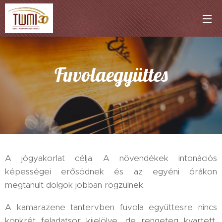
Fuvolaegyüttes
A jógyakorlat célja: A növendékek intonációs
képességei erősödnek és az egyéni órákon
megtanult dolgok jobban rögzülnek.
A kamarazene tantervben fuvola együttesre nincs
konkrét feladatsor kijelölve, de rengeteg kvartett,