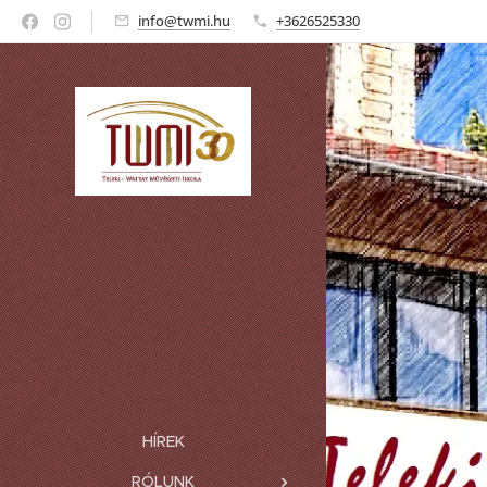
info@twmi.hu
+3626525330
HÍREK
RÓLUNK