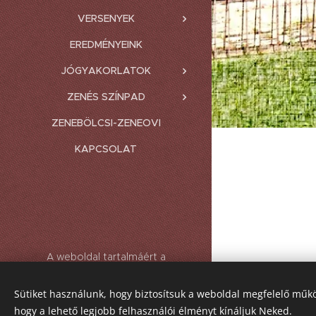
VERSENYEK
EREDMÉNYEINK
JÓGYAKORLATOK
ZENÉS SZÍNPAD
ZENEBÖLCSI-ZENEOVI
KAPCSOLAT
A weboldal tartalmáért a
mindenkori igazgató a felelős.
Sütiket használunk, hogy biztosítsuk a weboldal megfelelő műkö
Az oldalt a
Webnode
működteti
hogy a lehető legjobb felhasználói élményt kínáljuk Neked.