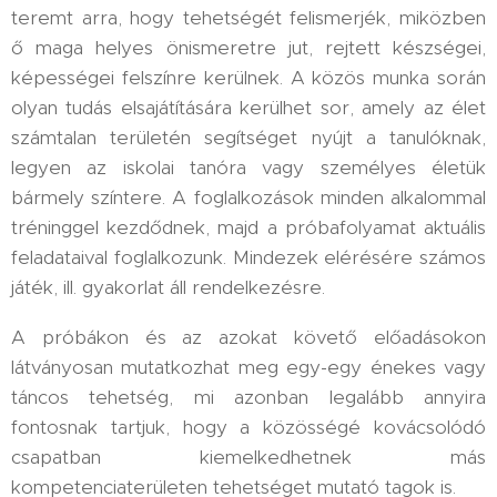
teremt arra, hogy tehetségét felismerjék, miközben
ő maga helyes önismeretre jut, rejtett készségei,
képességei felszínre kerülnek. A közös munka során
olyan tudás elsajátítására kerülhet sor, amely az élet
számtalan területén segítséget nyújt a tanulóknak,
legyen az iskolai tanóra vagy személyes életük
bármely színtere. A foglalkozások minden alkalommal
tréninggel kezdődnek, majd a próbafolyamat aktuális
feladataival foglalkozunk. Mindezek elérésére számos
játék, ill. gyakorlat áll rendelkezésre.
A próbákon és az azokat követő előadásokon
látványosan mutatkozhat meg egy-egy énekes vagy
táncos tehetség, mi azonban legalább annyira
fontosnak tartjuk, hogy a közösségé kovácsolódó
csapatban kiemelkedhetnek más
kompetenciaterületen tehetséget mutató tagok is.