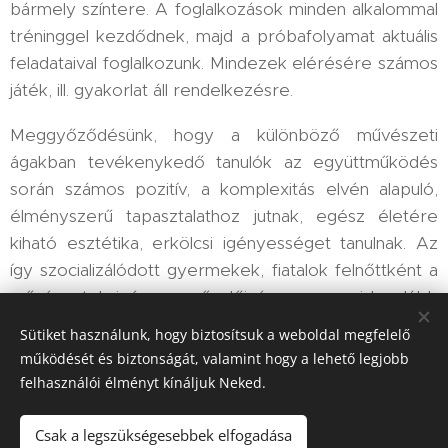
bármely színtere. A foglalkozások minden alkalommal
tréninggel kezdődnek, majd a próbafolyamat aktuális
feladataival foglalkozunk. Mindezek elérésére számos
játék, ill. gyakorlat áll rendelkezésre.
Meggyőződésünk, hogy a különböző művészeti
ágakban tevékenykedő tanulók az együttműködés
során számos pozitív, a komplexitás elvén alapuló,
élményszerű tapasztalathoz jutnak, egész életére
kiható esztétika, erkölcsi igényességet tanulnak. Az
így szocializálódott gyermekek, fiatalok felnőttként a
művészetek igényes művelőivé vagy - ami legalább
ilyen fontos - befogadóivá válnak.
Sütiket használunk, hogy biztosítsuk a weboldal megfelelő
működését és biztonságát, valamint hogy a lehető legjobb
Borbély Mihályné
felhasználói élményt kínáljuk Neked.
Csak a legszükségesebbek elfogadása