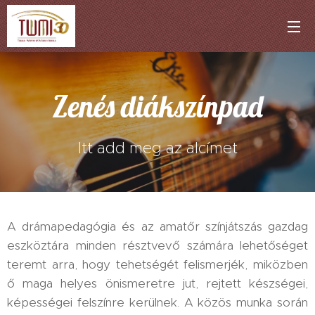
Zenés diákszínpad
Itt add meg az alcímet
A drámapedagógia és az amatőr színjátszás gazdag
eszköztára minden résztvevő számára lehetőséget
teremt arra, hogy tehetségét felismerjék, miközben
ő maga helyes önismeretre jut, rejtett készségei,
képességei felszínre kerülnek. A közös munka során