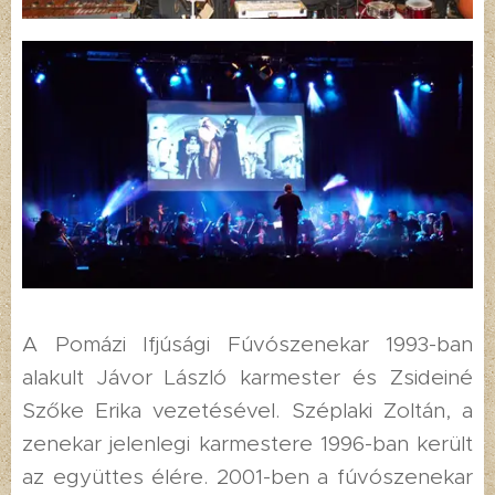
A Pomázi Ifjúsági Fúvószenekar 1993-ban
alakult Jávor László karmester és Zsideiné
Szőke Erika vezetésével. Széplaki Zoltán, a
zenekar jelenlegi karmestere 1996-ban került
az együttes élére. 2001-ben a fúvószenekar