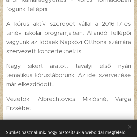
fogunk fellépni.
A kórus aktív szerepet vállal a 2016-17-es
tanév iskolai programjaiban. Állandó fellépői
vagyunk az Idősek Napközi Otthona számára
szervezett koncerteknek is.
Nagy sikert aratott tavalyi első nyári
tematikus kórustáborunk. Az idei szervezése
már elkezdődött...
Vezetők: Albrechtovics Miklósné, Varga
Erzsébet
Sütiket használunk, hogy biztosítsuk a weboldal megfelelő