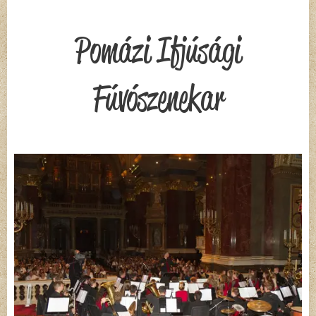
Pomázi Ifjúsági
Fúvószenekar