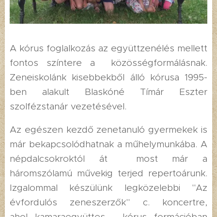
A kórus foglalkozás az együttzenélés mellett
fontos színtere a közösségformálásnak.
Zeneiskolánk kisebbekből álló kórusa 1995-
ben alakult Blaskóné Tímár Eszter
szolfézstanár vezetésével.
Az egészen kezdő zenetanuló gyermekek is
már bekapcsolódhatnak a műhelymunkába. A
népdalcsokroktól át most már a
háromszólamú művekig terjed repertoárunk.
Izgalommal készülünk legközelebbi "Az
évfordulós zeneszerzők" c. koncertre,
ahol kamaraegyüttes - kórus formációban