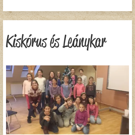
Kiskórus és Leánykar