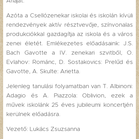
Áriáját.
Azóta a Csellózenekar iskolai és iskolán kívüli
rendezvények aktív résztvevője, színvonalas
produkciókkal gazdagítja az iskola és a város
zenei életét. Emlékezetes előadásaink: J.S.
Bach Gavotte a IV. zenekari szvitből, O.
Evlahov: Románc, D. Sostakovics: Prelűd és
Gavotte, A. Skulte: Arietta.
Jelenleg tanulási folyamatban van T. Albinoni:
Adagio és A. Piazzola: Oblivion, ezek a
művek iskolánk 25 éves jubileumi koncertjén
kerülnek előadásra.
Vezető: Lukács Zsuzsanna