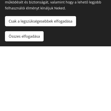
működését és biztonságát, valamint hogy a lehető legjobb
felhasználói élményt kínáljuk Neked.
Csak a legszükségesebbek elfogadása
Összes elfogadása
Dunakanyar
Gitáregyüttes