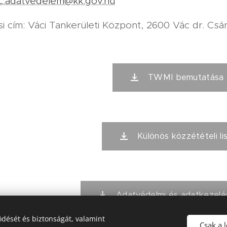
c.adatvedelem@kk.gov.hu
i cím: Váci Tankerületi Központ, 2600 Vác dr. Csány
TWMI bemutatása 
Különös közzétételi l
Adatvédelmi és adatkezelé
dését és biztonságát, valamint
Csak a 