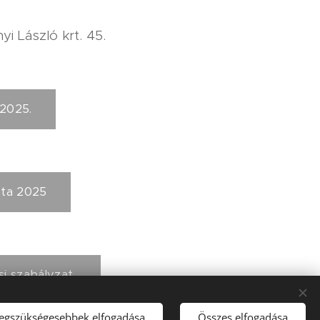
i László krt. 45.
2025.
ista 2025
si szabályzat
legszükségesebbek elfogadása
Összes elfogadása