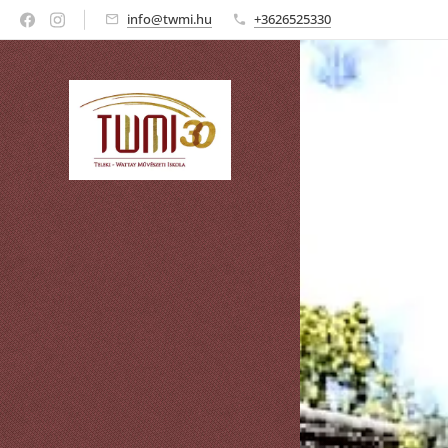
info@twmi.hu
+3626525330