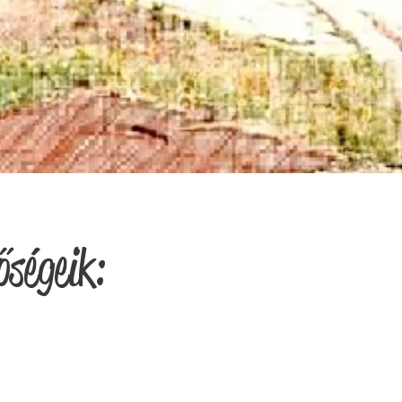
őségeik: