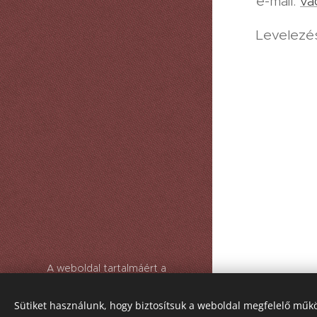
e-mail:
va
Levelezés
A weboldal tartalmáért a
mindenkori igazgató a felelős.
Sütiket használunk, hogy biztosítsuk a weboldal megfelelő műkö
Az oldalt a
Webnode
működteti