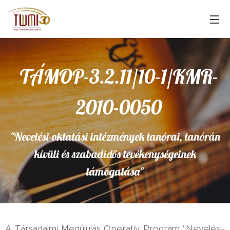
TÁMOP-3.2.11/10-1/KMR-
2010-0050
"Nevelési-oktatási intézmények tanórai, tanórán
kívüli és szabadidős tevékenységeinek
támogatása"
A Társadalmi Megújulás Operatív Program "Nevelési-