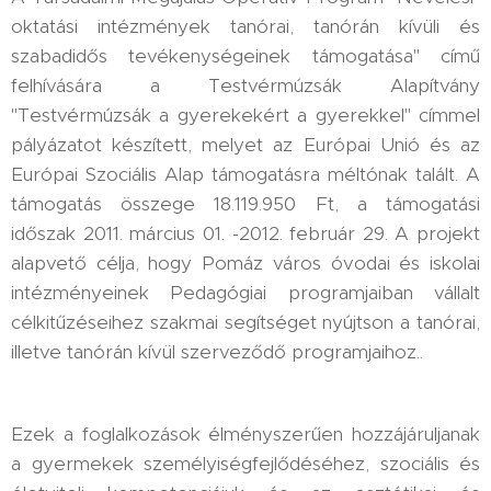
oktatási intézmények tanórai, tanórán kívüli és
szabadidős tevékenységeinek támogatása" című
felhívására a Testvérmúzsák Alapítvány
"Testvérmúzsák a gyerekekért a gyerekkel" címmel
pályázatot készített, melyet az Európai Unió és az
Európai Szociális Alap támogatásra méltónak talált. A
támogatás összege 18.119.950 Ft, a támogatási
időszak 2011. március 01. -2012. február 29. A projekt
alapvető célja, hogy Pomáz város óvodai és iskolai
intézményeinek Pedagógiai programjaiban vállalt
célkitűzéseihez szakmai segítséget nyújtson a tanórai,
illetve tanórán kívül szerveződő programjaihoz..
Ezek a foglalkozások élményszerűen hozzájáruljanak
a gyermekek személyiségfejlődéséhez, szociális és