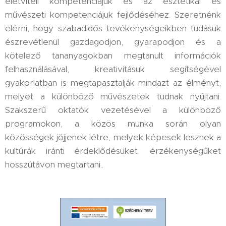
életviteli kompetenciájuk és az esztétikai és
művészeti kompetenciájuk fejlődéséhez. Szeretnénk
elérni, hogy szabadidős tevékenységeikben tudásuk
észrevétlenül gazdagodjon, gyarapodjon és a
kötelező tananyagokban megtanult információk
felhasználásával, kreativitásuk segítségével
gyakorlatban is megtapasztalják mindazt az élményt,
melyet a különböző művészetek tudnak nyújtani.
Szakszerű oktatók vezetésével a különböző
programokon, a közös munka során olyan
közösségek jöjjenek létre, melyek képesek lesznek a
kultúrák iránti érdeklődésüket, érzékenységűket
hosszútávon megtartani..